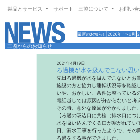
製品とサービス
サポート
三協について
お問い合
最新のお知らせ
2026年 1〜6月
2
三協からのお知らせ
2021年4月19日
ろ過機が水を汲んでこない思い
先日ろ過機が水を汲んでこないとお
施設の方と協力し運転状況等を確認
いや、おかしい。条件は整っている
電話越しでは原因が分からないと考
その時、意外な原因が分かりました
【ろ過の吸込口に共栓（排水口につ
水を吸い込んでくる口が塞がれてい
日、漏水工事を行ったようで、その
ろ過をする事ができました。