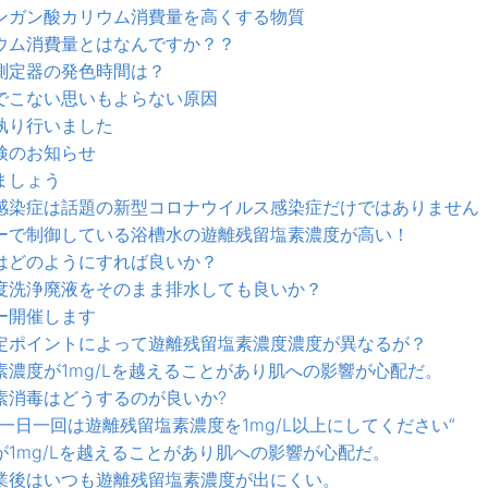
ンガン酸カリウム消費量を高くする物質
ウム消費量とはなんですか？？
測定器の発色時間は？
でこない思いもよらない原因
執り行いました
検のお知らせ
ましょう
感染症は話題の新型コロナウイルス感染症だけではありません
ーで制御している浴槽水の遊離残留塩素濃度が高い！
はどのようにすれば良いか？
度洗浄廃液をそのまま排水しても良いか？
ー開催します
定ポイントによって遊離残留塩素濃度濃度が異なるが？
濃度が1mg/Lを越えることがあり肌への影響が心配だ。
素消毒はどうするのが良いか?
一日一回は遊離残留塩素濃度を1mg/L以上にしてください“
1mg/Lを越えることがあり肌への影響が心配だ。
業後はいつも遊離残留塩素濃度が出にくい。