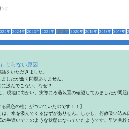
わせ
025年
2024年
2023年
2022年
2021年
2020年
2019年
2018年
2017年
もよらない原因
電話をいただきました。
しましたが全く問題ありません。
のに汲んでこない。なぜ？
え、現地に向かい、実際にろ過装置の確認してみましたが問題
。
ける黒色の栓）がついていたのです！！】
ては、水を汲んでくるはずがありせん。しかし、何故吸い込み
際の手違いでこのような状態になっていたようです。早速共栓