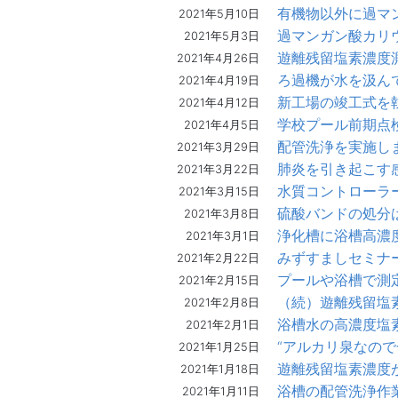
有機物以外に過マ
2021年5月10日
過マンガン酸カリ
2021年5月3日
遊離残留塩素濃度
2021年4月26日
ろ過機が水を汲ん
2021年4月19日
新工場の竣工式を
2021年4月12日
学校プール前期点
2021年4月5日
配管洗浄を実施し
2021年3月29日
肺炎を引き起こす
2021年3月22日
水質コントローラ
2021年3月15日
硫酸バンドの処分
2021年3月8日
浄化槽に浴槽高濃
2021年3月1日
みずすましセミナ
2021年2月22日
プールや浴槽で測
2021年2月15日
（続）遊離残留塩素
2021年2月8日
浴槽水の高濃度塩
2021年2月1日
“アルカリ泉なので
2021年1月25日
遊離残留塩素濃度が
2021年1月18日
浴槽の配管洗浄作
2021年1月11日