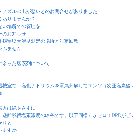
トノズルの出が悪いとのお問合せがありました
くありませんか？
ない場所での管理を
ーのお知らせ
離残留塩素濃度測定の場所と測定回数
汲みません
に余った塩素剤について
機械室で、塩化ナトリウムを電気分解してエンソ（次亜塩素酸
物
塩素は絶やさずに
（遊離残留塩素濃度の略称です。以下同様）がゼロ！DPDがピ
かりと
いますか？