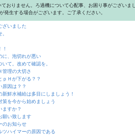
いておりません。ろ過機について心配事、お困り事がございま
金が発生する場合がございます。ご了承ください。
ございました
せ。
！！
のに、泡切れが悪い
ついて。改めて確認を。
Ｈ管理の大切さ
とｐＨが下がる？？
い原因は？？
の新鮮水補給は多目にしましょう！
対策を今から始めましょう
いますか？
お願い致します
ーのお知らせ
ルツハイマーの原因である